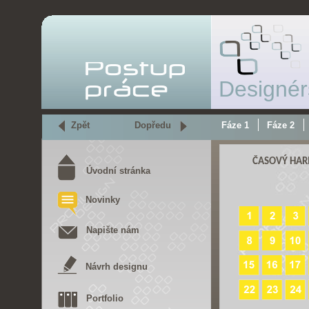
Designér
|
|
Zpět
Dopředu
Fáze 1
Fáze 2
Úvodní stránka
Novinky
Napište nám
Návrh designu
Portfolio